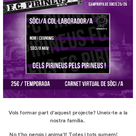
Vols formar part d'aquest projecte? Uneix-te a la
nostra família.
No t'ho pensis i anima't! Totes i tots sumem! 💪